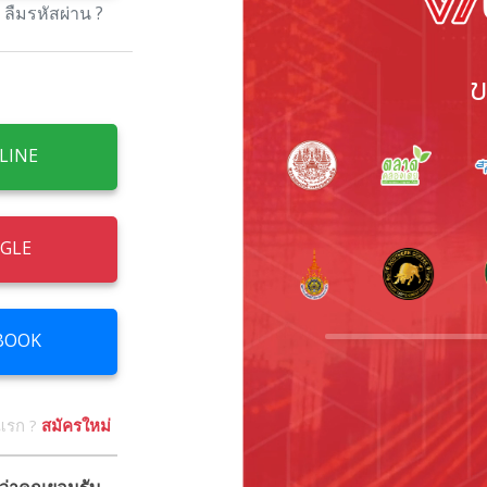
ลืมรหัสผ่าน ?
ข
LINE
OGLE
BOOK
งแรก ?
สมัครใหม่
ว่าคุณยอมรับ