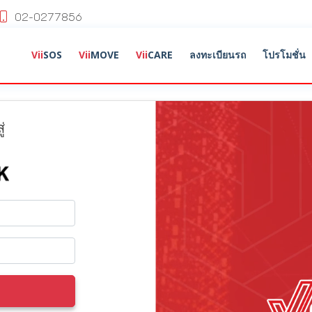
02-0277856
Vii
SOS
Vii
MOVE
Vii
CARE
ลงทะเบียนรถ
โปรโมชั่น
่